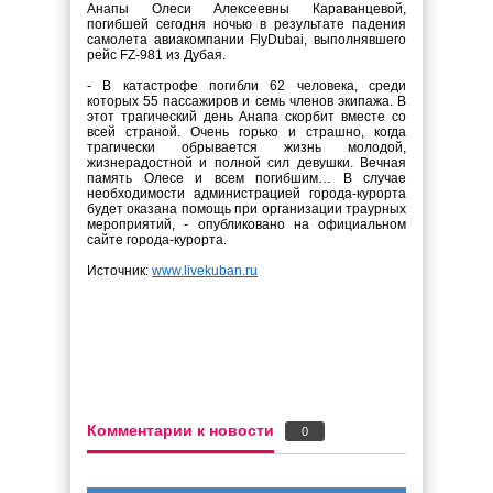
Анапы Олеси Алексеевны Караванцевой,
погибшей сегодня ночью в результате падения
самолета авиакомпании FlyDubai, выполнявшего
рейс FZ-981 из Дубая.
- В катастрофе погибли 62 человека, среди
которых 55 пассажиров и семь членов экипажа. В
этот трагический день Анапа скорбит вместе со
всей страной. Очень горько и страшно, когда
трагически обрывается жизнь молодой,
жизнерадостной и полной сил девушки. Вечная
память Олесе и всем погибшим… В случае
необходимости администрацией города-курорта
будет оказана помощь при организации траурных
мероприятий, - опубликовано на официальном
сайте города-курорта.
Источник:
www.livekuban.ru
Комментарии к новости
0