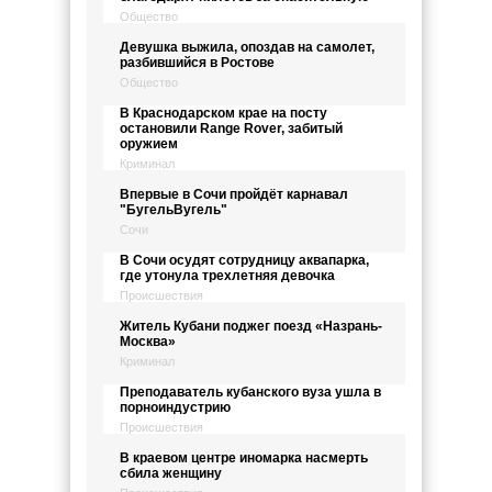
Общество
Девушка выжила, опоздав на самолет,
разбившийся в Ростове
Общество
В Краснодарском крае на посту
остановили Range Rover, забитый
оружием
Криминал
Впервые в Сочи пройдёт карнавал
"БугельВугель"
Сочи
В Сочи осудят сотрудницу аквапарка,
где утонула трехлетняя девочка
Происшествия
Житель Кубани поджег поезд «Назрань-
Москва»
Криминал
Преподаватель кубанского вуза ушла в
порноиндустрию
Происшествия
В краевом центре иномарка насмерть
сбила женщину