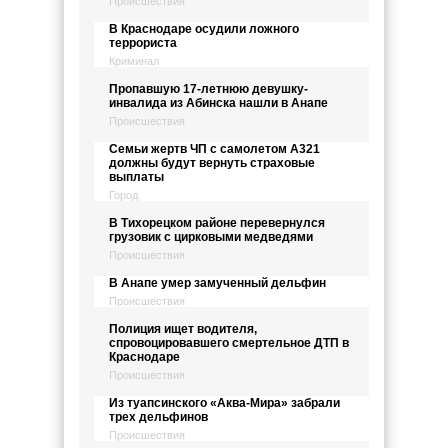
Происшествия
В Краснодаре осудили ложного
террориста
Криминал
Пропавшую 17-летнюю девушку-
инвалида из Абинска нашли в Анапе
Происшествия
Семьи жертв ЧП с самолетом А321
должны будут вернуть страховые
выплаты
Город
В Тихорецком районе перевернулся
грузовик с цирковыми медведями
Происшествия
В Анапе умер замученный дельфин
Происшествия
Полиция ищет водителя,
спровоцировавшего смертельное ДТП в
Краснодаре
Происшествия
Из туапсинского «Аква-Мира» забрали
трех дельфинов
Происшествия