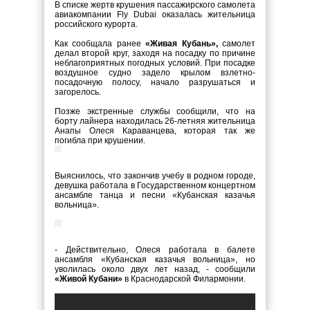
В списке жертв крушения пассажирского самолета
авиакомпании Fly Dubai оказалась жительница
российского курорта.
Как сообщала ранее
«Живая Кубань»,
самолет
делал второй круг, заходя на посадку по причине
неблагоприятных погодных условий. При посадке
воздушное судно задело крылом взлетно-
посадочную полосу, начало разрушаться и
загорелось.
Позже экстренные службы сообщили, что на
борту лайнера находилась 26-летняя жительница
Анапы Олеся Караванцева, которая так же
погибла при крушении.
Выяснилось, что закончив учебу в родном городе,
девушка работала в Государственном концертном
ансамбле танца и песни «Кубанская казачья
вольница».
- Действительно, Олеся работала в балете
ансамбля «Кубанская казачья вольница», но
уволилась около двух лет назад, - сообщили
«Живой Кубани»
в Краснодарской Филармонии.