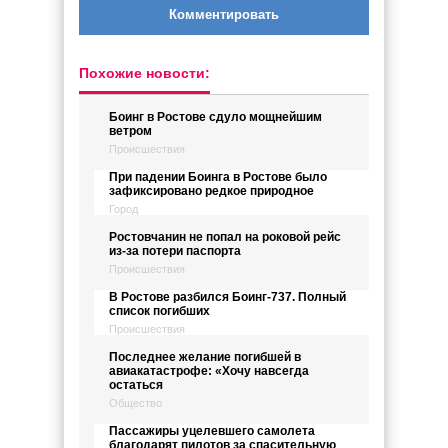
Комментировать
Похожие новости:
Боинг в Ростове сдуло мощнейшим
ветром
Происшествия
При падении Боинга в Ростове было
зафиксировано редкое природное
Город
Ростовчанин не попал на роковой рейс
из-за потери паспорта
Происшествия
В Ростове разбился Боинг-737. Полный
список погибших
Происшествия
Последнее желание погибшей в
авиакатастрофе: «Хочу навсегда
остаться
Общество
Пассажиры уцелевшего самолета
благодарят пилотов за спасительную