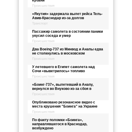
Кубани
Происшествия
«Якутия» задержала вылет рейса Тель-
Авив-Краснодар из-за долгов
Транспорт
Пассажир самолета в состоянии паники
укусил соседа и умер
Происшествия
Два Boeing-737 из Минвод и Анапы едва
не столкнулись в московском
Происшествия
У летевшего в Египет самолета над
Сочи «выветрилось» топливо
Происшествия
«Боинг-737», вылетевший в Анапу,
вернулся во Внуково из-за сбоя в
Происшествия
Опубликовано резонансное видео с
места крушения "Боинга" на Украине
Происшествия
По факту поломки «Боинга»,
направлявшегося в Краснодар,
возбуждено